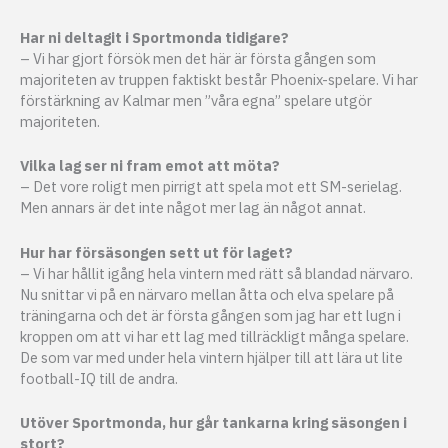
Har ni deltagit i Sportmonda tidigare?
– Vi har gjort försök men det här är första gången som
majoriteten av truppen faktiskt består Phoenix-spelare. Vi har
förstärkning av Kalmar men ”våra egna” spelare utgör
majoriteten.
Vilka lag ser ni fram emot att möta?
– Det vore roligt men pirrigt att spela mot ett SM-serielag.
Men annars är det inte något mer lag än något annat.
Hur har försäsongen sett ut för laget?
– Vi har hållit igång hela vintern med rätt så blandad närvaro.
Nu snittar vi på en närvaro mellan åtta och elva spelare på
träningarna och det är första gången som jag har ett lugn i
kroppen om att vi har ett lag med tillräckligt många spelare.
De som var med under hela vintern hjälper till att lära ut lite
football-IQ till de andra.
Utöver Sportmonda, hur går tankarna kring säsongen i
stort?