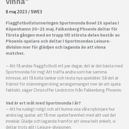
vinna”
8 maj 2023
/
SWE3
Flaggfotbollsturneringen Sportmonda Bowl IX spelas i
Köpenhamn 20–21 maj. Falkenberg Phoenix deltar för
första gången med en trupp till största delen består av
Phoenix-spelare och deltar i Sportmondas Leisure-
division mer för glädjen och laganda än att vinna
matcher.
– Att få andas flaggfotboll ett par dagar, det är det bästa med
Sportmonda för mig! Att träffa andra som har samma
intresse, att få bolla tankar och testa nya spelidéer. Så det är
främst för stämningen kring arrangemanget mer än att spela
faktiskt, säger Christoffer Lindström från Falkenberg Phoenix.
Vad är ert mål med Sportmonda i år?
– Att ha ruskigt roligt och att kunna visa våra nybörjare hur
andra lag spelar, att få mer spelerfarenhet med allt vad det
innebär. Glädje och laganda framför att vinna helt enkelt, vi
deltar trots allt i Leisure-divisionen.