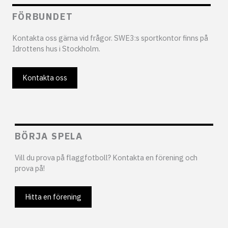
FÖRBUNDET
Kontakta oss gärna vid frågor. SWE3:s sportkontor finns på
Idrottens hus i Stockholm.
Kontakta oss
BÖRJA SPELA
Vill du prova på flaggfotboll? Kontakta en förening och
prova på!
Hitta en förening