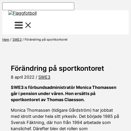
Hoppa
Sök
till
innehåll
Hem
SWE3
Förändring på sportkontoret
Förändring på sportkontoret
8 april 2022
/
SWE3
SWE3:s förbundsadministratör Monica Thomassen
går i pension under våren. Hon ersätts på
sportkontoret av Thomas Claesson.
Monica Thomassen (tidigare Gårdström) har jobbat
med idrott under hela sitt yrkesliv. Det började 1985 på
Svensk Fäktning, där hon från 1994 arbetade som
kanslichef. Därefter blev det rollen som