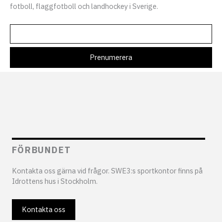
fotboll, flaggfotboll och landhockey i Sverige.
FÖRBUNDET
Kontakta oss gärna vid frågor. SWE3:s sportkontor finns på
Idrottens hus i Stockholm.
Kontakta oss