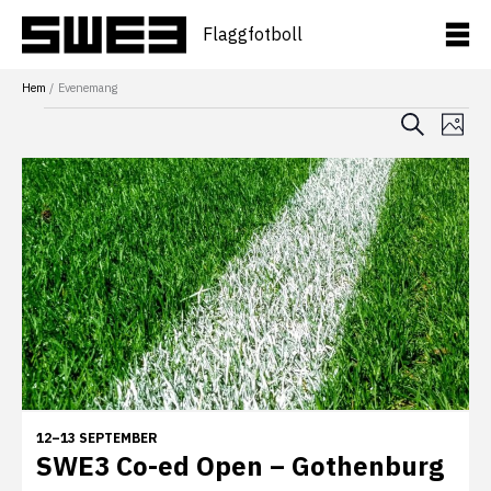
Hoppa
till
Flaggfotboll
innehåll
Hem
Evenemang
Even
Ev
Evenemang
Sök
Foto
vy
Searc
List
and
of
View
events
Navig
in
Photo
View
12–13 SEPTEMBER
SWE3 Co-ed Open – Gothenburg