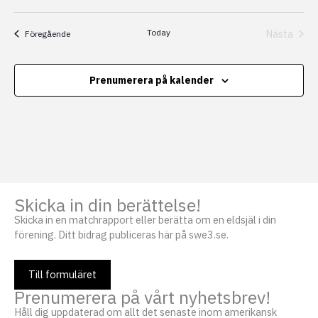
Today
Nästa
Evenemang
Föregående
Evenem
Prenumerera på kalender
Skicka in din berättelse!
Skicka in en matchrapport eller berätta om en eldsjäl i din
förening. Ditt bidrag publiceras här på swe3.se.
Till formuläret
Prenumerera på vårt nyhetsbrev!
Håll dig uppdaterad om allt det senaste inom amerikansk