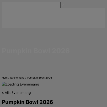
Hoppa
Sök
till
innehåll
Pumpkin Bowl 2026
Hem
Evenemang
Pumpkin Bowl 2026
« Alla Evenemang
Pumpkin Bowl 2026