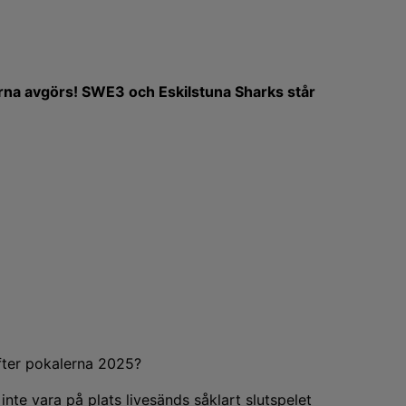
erna avgörs! SWE3 och Eskilstuna Sharks står
fter pokalerna 2025?
inte vara på plats livesänds såklart slutspelet