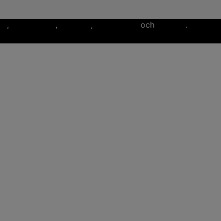
ll
,
flaggfotboll
,
lacrosse
,
landhockey
och
softboll
.