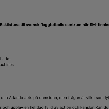
skilstuna till svensk flaggfotbolls centrum när SM-final
Sharks
achines
 och Arlanda Jets på damsidan, men frågan är vilka som ly
r och upplev en hel dag fylld av action och känslor. Kan du 