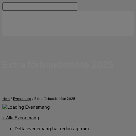
Hoppa
Sök
till
innehåll
Extra förbundsmöte 2025
Hem
Evenemang
Extra förbundsmöte 2025
« Alla Evenemang
Detta evenemang har redan ägt rum.