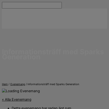
Hoppa
Sök
till
innehåll
Informationsträff med Sparks
Generation
Hem
Evenemang
Informationsträff med Sparks Generation
« Alla Evenemang
Detta evenemang har redan ägt rum.