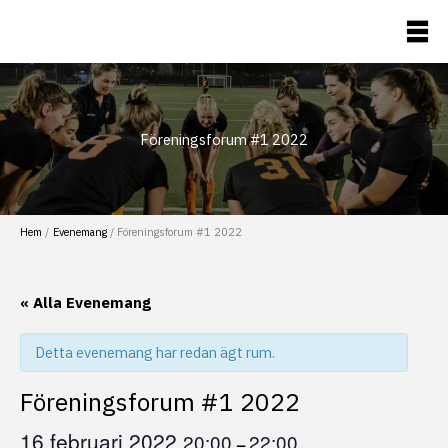
Hoppa
till
Flaggfotboll
innehåll
Föreningsforum #1 2022
Hem
Evenemang
Föreningsforum #1 2022
« Alla Evenemang
Detta evenemang har redan ägt rum.
Föreningsforum #1 2022
16 februari 2022
20:00
22:00
–