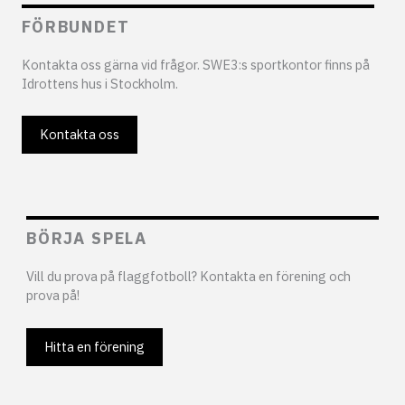
FÖRBUNDET
Kontakta oss gärna vid frågor. SWE3:s sportkontor finns på
Idrottens hus i Stockholm.
Kontakta oss
BÖRJA SPELA
Vill du prova på flaggfotboll? Kontakta en förening och
prova på!
Hitta en förening