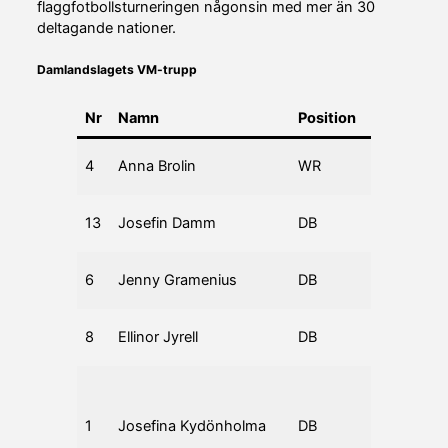
flaggfotbollsturneringen någonsin med mer än 30
deltagande nationer.
Damlandslagets VM-trupp
Nr
Namn
Position
Ålder
Fö
Ar
4
Anna Brolin
WR
31
Je
Up
13
Josefin Damm
DB
29
86
Ar
6
Jenny Gramenius
DB
35
Je
Es
8
Ellinor Jyrell
DB
31
Sh
Ar
Jet
1
Josefina Kydönholma
DB
36
St
Me