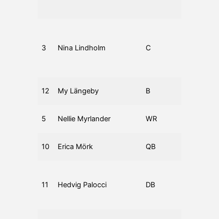
Ma
Ar
Jet
3
Nina Lindholm
C
28
St
Me
Ma
Ar
12
My Längeby
B
35
Je
Nä
5
Nellie Myrlander
WR
21
Sa
Ar
10
Erica Mörk
QB
27
Je
Ar
Jet
11
Hedvig Palocci
DB
35
Up
86
Ar