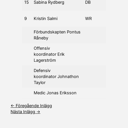
15
Sabina Rydberg
DB
35
Je
Ar
9
Kristin Salmi
WR
27
Je
Förbundskapten Pontus
Råneby
Offensiv
koordinator Erik
Lagerström
Defensiv
koordinator Johnathon
Taylor
Medic Jonas Eriksson
←
Föregående Inlägg
Nästa Inlägg
→