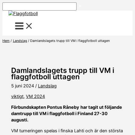
Hoppa
Sök
till
innehåll
Hem
Landslag
Damlandslagets trupp till VM i flaggfotboll uttagen
Damlandslagets trupp till VM i
flaggfotboll uttagen
5 juni 2024
/
Landslag
viktigt
,
VM 2024
Förbundskapten Pontus Råneby
har tagit ut följande
damtrupp till VM i flaggfotboll i Finland 27-30
augusti.
VM turneringen spelas i finska Lahti och är den största