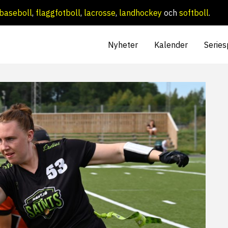
baseboll
,
flaggfotboll
,
lacrosse
,
landhockey
och
softboll
.
Nyheter
Kalender
Series