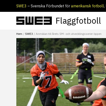
Hoppa
SWE3
– Svenska Förbundet för
amerikansk fotboll
,
till
innehåll
Flaggfotboll
Hem
SWE3
Anmälan till årets SM- och utvecklingsserier öppen