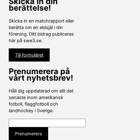
Skicka in din
berättelse!
Skicka in en matchrapport eller
berätta om en eldsjäl i din
förening. Ditt bidrag publiceras
här på swe3.se.
Till formuläret
Prenumerera på
vårt nyhetsbrev!
Håll dig uppdaterad om allt det
senaste inom amerikansk
fotboll, flaggfotboll och
landhockey i Sverige.