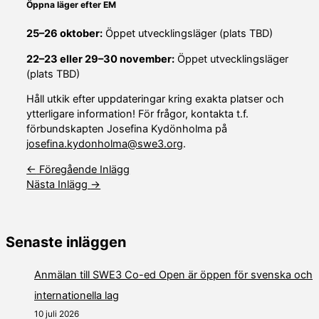
Öppna läger efter EM
25–26 oktober:
Öppet utvecklingsläger (plats TBD)
22–23 eller 29–30 november:
Öppet utvecklingsläger
(plats TBD)
Håll utkik efter uppdateringar kring exakta platser och
ytterligare information! För frågor, kontakta t.f.
förbundskapten Josefina Kydönholma på
josefina.kydonholma@swe3.org
.
←
Föregående Inlägg
Nästa Inlägg
→
Senaste inläggen
Anmälan till SWE3 Co-ed Open är öppen för svenska och
internationella lag
10 juli 2026