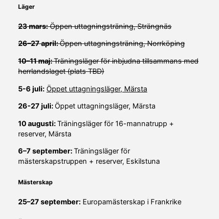
Läger
23 mars:
Öppen uttagningsträning, Strängnäs
26–27 april:
Öppen uttagningsträning, Norrköping
10–11 maj:
Träningsläger för inbjudna tillsammans med
herrlandslaget (plats TBD)
5-6 juli:
Öppet uttagningsläger, Märsta
26-27 juli:
Öppet uttagningsläger, Märsta
10 augusti:
Träningsläger för 16-mannatrupp +
reserver, Märsta
6–7 september:
Träningsläger för
mästerskapstruppen + reserver, Eskilstuna
Mästerskap
25–27 september:
Europamästerskap i Frankrike