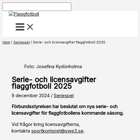
Hoppa
Sök
till
innehåll
Hem
Seriespel
Serie- och licensavgifter flaggfotboll 2025
Foto: Josefina Kydönholma
Serie- och licensavgifter
flaggfotboll 2025
9 december 2024
/
Seriespel
Förbundsstyrelsen har beslutat om nya serie- och
licensavgifter för flaggfotbollens kommande säsong.
Vid frågor kring licensavgifterna,
kontakta
sportkontoret@swe3.se
.