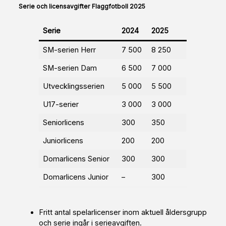
Serie och licensavgifter Flaggfotboll 2025
Serie
2024
2025
SM-serien Herr
7 500
8 250
SM-serien Dam
6 500
7 000
Utvecklingsserien
5 000
5 500
U17-serier
3 000
3 000
Seniorlicens
300
350
Juniorlicens
200
200
Domarlicens Senior
300
300
Domarlicens Junior
–
300
Fritt antal spelarlicenser inom aktuell åldersgrupp
och serie ingår i serieavgiften.