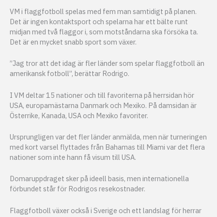
VM i flaggfotboll spelas med fem man samtidigt på planen.
Det är ingen kontaktsport och spelarna har ett bälte runt
midjan med två flaggor i, som motståndarna ska försöka ta.
Det är en mycket snabb sport som växer.
”Jag tror att det idag är fler länder som spelar flaggfotboll än
amerikansk fotboll”, berättar Rodrigo.
I VM deltar 15 nationer och till favoriterna på herrsidan hör
USA, europamästarna Danmark och Mexiko. På damsidan är
Österrike, Kanada, USA och Mexiko favoriter.
Ursprungligen var det fler länder anmälda, men när turneringen
med kort varsel flyttades från Bahamas till Miami var det flera
nationer som inte hann få visum till USA.
Domaruppdraget sker på ideell basis, men internationella
förbundet står för Rodrigos resekostnader.
Flaggfotboll växer också i Sverige och ett landslag för herrar