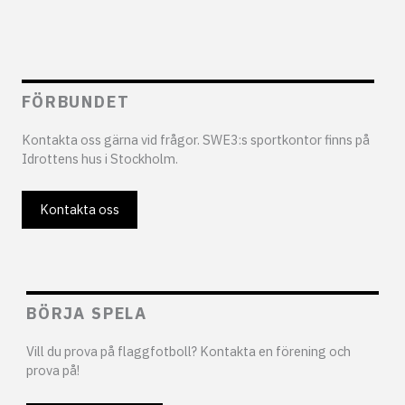
FÖRBUNDET
Kontakta oss gärna vid frågor. SWE3:s sportkontor finns på
Idrottens hus i Stockholm.
Kontakta oss
BÖRJA SPELA
Vill du prova på flaggfotboll? Kontakta en förening och
prova på!