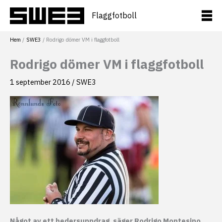
Hoppa
till
Flaggfotboll
innehåll
Hem
SWE3
Rodrigo dömer VM i flaggfotboll
Rodrigo dömer VM i flaggfotboll
1 september 2016
/
SWE3
Något av ett hedersuppdrag, säger Rodrigo Montesino