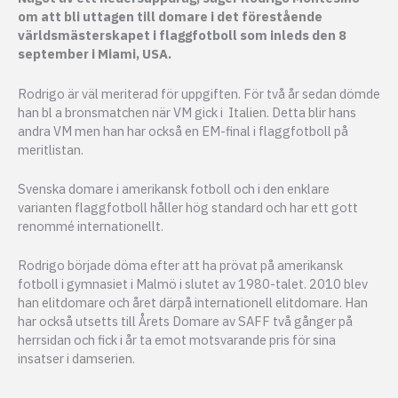
om att bli uttagen till domare i det förestående
världsmästerskapet i flaggfotboll som inleds den 8
september i Miami, USA.
Rodrigo är väl meriterad för uppgiften. För två år sedan dömde
han bl a bronsmatchen när VM gick i Italien. Detta blir hans
andra VM men han har också en EM-final i flaggfotboll på
meritlistan.
Svenska domare i amerikansk fotboll och i den enklare
varianten flaggfotboll håller hög standard och har ett gott
renommé internationellt.
Rodrigo började döma efter att ha prövat på amerikansk
fotboll i gymnasiet i Malmö i slutet av 1980-talet. 2010 blev
han elitdomare och året därpå internationell elitdomare. Han
har också utsetts till Årets Domare av SAFF två gånger på
herrsidan och fick i år ta emot motsvarande pris för sina
insatser i damserien.