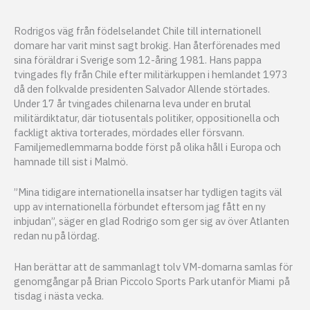
Rodrigos väg från födelselandet Chile till internationell
domare har varit minst sagt brokig. Han återförenades med
sina föräldrar i Sverige som 12-åring 1981. Hans pappa
tvingades fly från Chile efter militärkuppen i hemlandet 1973
då den folkvalde presidenten Salvador Allende störtades.
Under 17 år tvingades chilenarna leva under en brutal
militärdiktatur, där tiotusentals politiker, oppositionella och
fackligt aktiva torterades, mördades eller försvann.
Familjemedlemmarna bodde först på olika håll i Europa och
hamnade till sist i Malmö.
”Mina tidigare internationella insatser har tydligen tagits väl
upp av internationella förbundet eftersom jag fått en ny
inbjudan”, säger en glad Rodrigo som ger sig av över Atlanten
redan nu på lördag.
Han berättar att de sammanlagt tolv VM-domarna samlas för
genomgångar på Brian Piccolo Sports Park utanför Miami på
tisdag i nästa vecka.