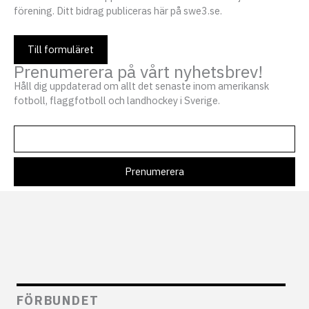
förening. Ditt bidrag publiceras här på swe3.se.
Till formuläret
Prenumerera på vårt nyhetsbrev!
Håll dig uppdaterad om allt det senaste inom amerikansk
fotboll, flaggfotboll och landhockey i Sverige.
FÖRBUNDET