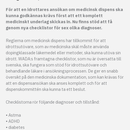
För att en idrottares ansökan om medicinsk dispens ska
kunna godkännas krävs först att ett komplett
medicinskt underlag skickas in. Nu finns stöd att få
genom nya checklistor för sex olika diagnoser.
Reglerna om medicinsk dispens har tillkommit för att
idrottsutövare, som av medicinska skäl måste använda
dopingklassade läkemedel eller metoder, ska kunna utöva sin
idrott. WADA:s framtagna checklistor, som nu är översatta till
svenska, ska fungera som stöd för idrottsutövare och
behandlande läkare i ansökningsprocessen. De ger en snabb
översikt på den medicinska dokumentation, som kan krävas för
att en dispensansökan ska anses komplett och för att
dispenskommittén ska kunna ta ett beslut.
Checklistorna rör följande diagnoser och tillstånd:
• Astma
• ADHD
• diabetes