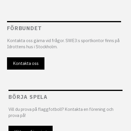
FÖRBUNDET
Kontakta oss gärna vid frågor. SWE3:s sportkontor finns på
Idrottens hus i Stockholm.
Kontakta oss
BÖRJA SPELA
Vill du prova på flaggfotboll? Kontakta en förening och
prova på!