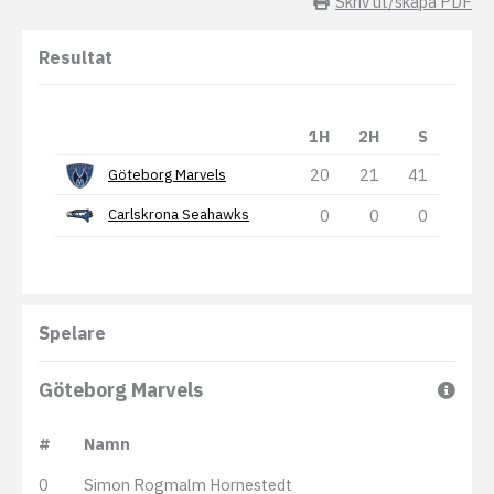
Skriv ut/skapa PDF
Resultat
1H
2H
S
20
21
41
Göteborg Marvels
0
0
0
Carlskrona Seahawks
Spelare
Göteborg Marvels
#
Namn
0
Simon Rogmalm Hornestedt