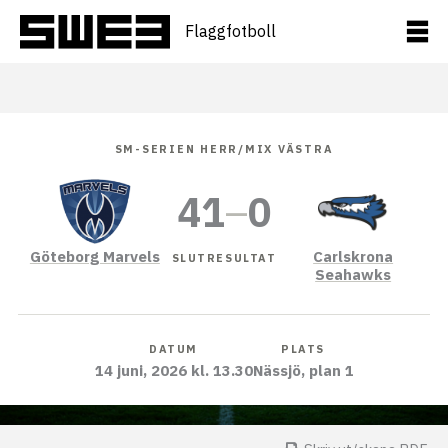
Hoppa
till
Flaggfotboll
innehåll
SM-SERIEN HERR/MIX VÄSTRA
41
–
0
Göteborg Marvels
Carlskrona
SLUTRESULTAT
Seahawks
DATUM
PLATS
14 juni, 2026 kl. 13.30
Nässjö, plan 1