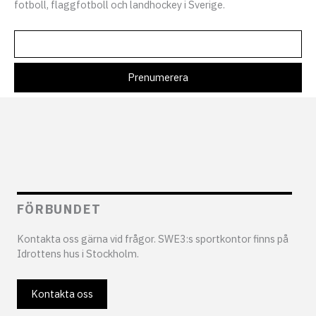
fotboll, flaggfotboll och landhockey i Sverige.
FÖRBUNDET
Kontakta oss gärna vid frågor. SWE3:s sportkontor finns på
Idrottens hus i Stockholm.
Kontakta oss