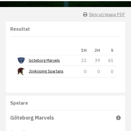
Skriv ut/skapa PDF
Resultat
1H
2H
S
22
39
61
Göteborg Marvels
0
0
0
Jönköping Spartans
Spelare
Göteborg Marvels