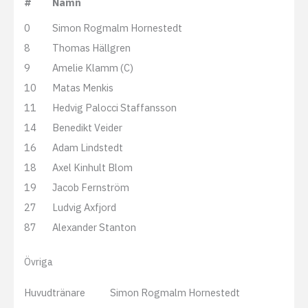
#
Namn
0
Simon Rogmalm Hornestedt
8
Thomas Hällgren
9
Amelie Klamm (C)
10
Matas Menkis
11
Hedvig Palocci Staffansson
14
Benedikt Veider
16
Adam Lindstedt
18
Axel Kinhult Blom
19
Jacob Fernström
27
Ludvig Axfjord
87
Alexander Stanton
Övriga
Huvudtränare
Simon Rogmalm Hornestedt