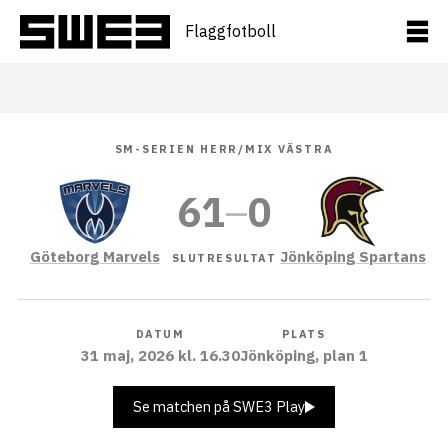
Hoppa
till
Flaggfotboll
innehåll
SM-SERIEN HERR/MIX VÄSTRA
61
–
0
Göteborg Marvels
Jönköping Spartans
SLUTRESULTAT
DATUM
PLATS
31 maj, 2026 kl. 16.30
Jönköping, plan 1
Se matchen på SWE3 Play