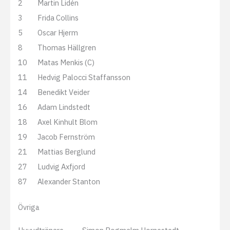
2
Martin Lidén
3
Frida Collins
5
Oscar Hjerm
8
Thomas Hällgren
10
Matas Menkis (C)
11
Hedvig Palocci Staffansson
14
Benedikt Veider
16
Adam Lindstedt
18
Axel Kinhult Blom
19
Jacob Fernström
21
Mattias Berglund
27
Ludvig Axfjord
87
Alexander Stanton
Övriga