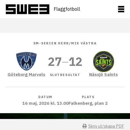
Hoppa
till
Flaggfotboll
innehåll
SM-SERIEN HERR/MIX VÄSTRA
27
–
12
Göteborg Marvels
Nässjö Saints
SLUTRESULTAT
DATUM
PLATS
16 maj, 2026 kl. 13.00
Falkenberg, plan 2
Skriv ut/skapa PDF