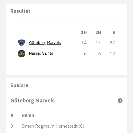
Resultat
1H
2H
S
14
13
27
Göteborg Marvels
6
6
12
Nässjö Saints
Spelare
Göteborg Marvels
#
Namn
0
Simon Rogmalm Hornestedt (C)