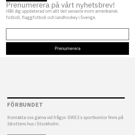
Prenumerera på vårt nyhetsbrev!
Håll dig uppdaterad om allt det senaste inom amerikansk
fotboll, flaggfotboll och landhockey i Sverige.
FÖRBUNDET
Kontakta oss gärna vid frågor. SWE3:s sportkontor finns på
Idrottens hus i Stockholm.