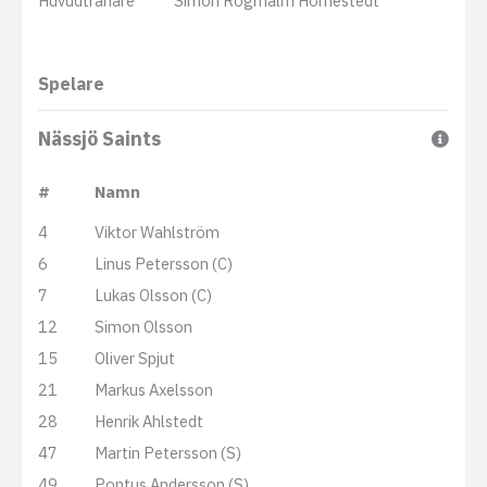
Huvudtränare
Simon Rogmalm Hornestedt
Spelare
Nässjö Saints
#
Namn
4
Viktor Wahlström
6
Linus Petersson (C)
7
Lukas Olsson (C)
12
Simon Olsson
15
Oliver Spjut
21
Markus Axelsson
28
Henrik Ahlstedt
47
Martin Petersson (S)
49
Pontus Andersson (S)