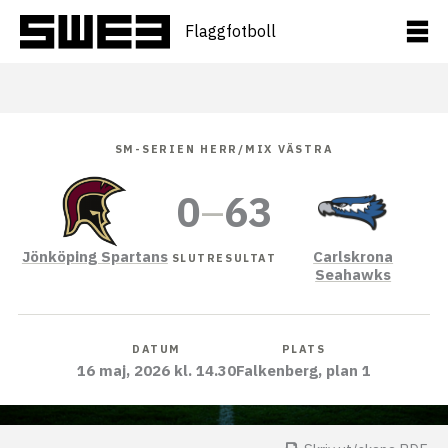
Hoppa
till
Flaggfotboll
innehåll
SM-SERIEN HERR/MIX VÄSTRA
0
–
63
Jönköping Spartans
Carlskrona
SLUTRESULTAT
Seahawks
DATUM
PLATS
16 maj, 2026 kl. 14.30
Falkenberg, plan 1