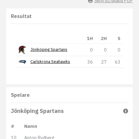
Skriv ut/skapa PDF
Resultat
1H
2H
S
0
0
0
Jönköping Spartans
36
27
63
Carlskrona Seahawks
Spelare
Jönköping Spartans
#
Namn
10
Anton Rydberg