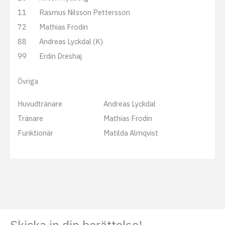
11
Rasmus Nilsson Pettersson
72
Mathias Frodin
88
Andreas Lyckdal (K)
99
Erdin Dreshaj
Övriga
Huvudtränare
Andreas Lyckdal
Tränare
Mathias Frodin
Funktionär
Matilda Almqvist
Skicka in din berättelse!