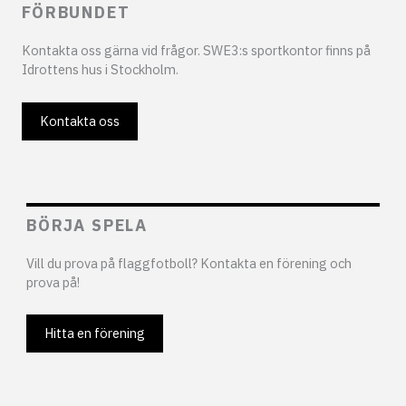
FÖRBUNDET
Kontakta oss gärna vid frågor. SWE3:s sportkontor finns på
Idrottens hus i Stockholm.
Kontakta oss
BÖRJA SPELA
Vill du prova på flaggfotboll? Kontakta en förening och
prova på!
Hitta en förening