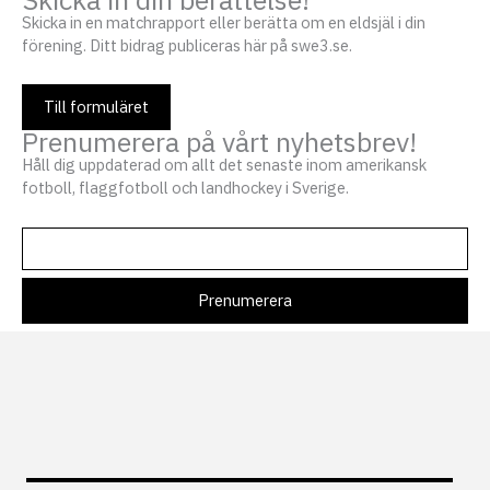
Skicka in en matchrapport eller berätta om en eldsjäl i din
förening. Ditt bidrag publiceras här på swe3.se.
Till formuläret
Prenumerera på vårt nyhetsbrev!
Håll dig uppdaterad om allt det senaste inom amerikansk
fotboll, flaggfotboll och landhockey i Sverige.