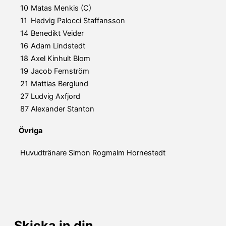
10
Matas Menkis (C)
11
Hedvig Palocci Staffansson
14
Benedikt Veider
16
Adam Lindstedt
18
Axel Kinhult Blom
19
Jacob Fernström
21
Mattias Berglund
27
Ludvig Axfjord
87
Alexander Stanton
Övriga
Huvudtränare
Simon Rogmalm Hornestedt
Skicka in din