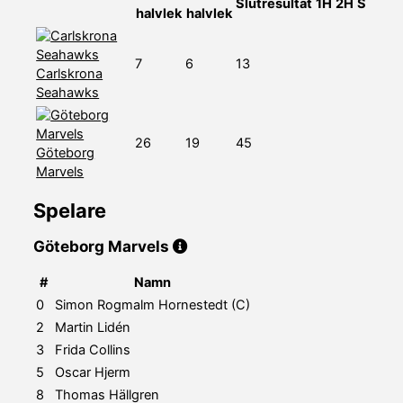
Slutresultat
1H
2H
S
halvlek
halvlek
7
6
13
Carlskrona
Seahawks
26
19
45
Göteborg
Marvels
Spelare
Göteborg Marvels
#
Namn
0
Simon Rogmalm Hornestedt (C)
2
Martin Lidén
3
Frida Collins
5
Oscar Hjerm
8
Thomas Hällgren