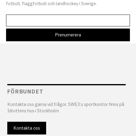
fotboll, flaggfotboll och landhockey i Sverige.
FÖRBUNDET
Kontakta oss gärna vid frågor. SWE3:s sportkontor finns på
Idrottens hus i Stockholm.
Kontakta oss