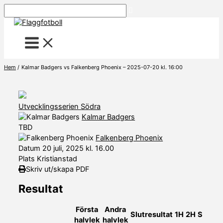
Hoppa
Sök
till
innehåll
Hem
Kalmar Badgers vs Falkenberg Phoenix – 2025-07-20 kl. 16:00
Utvecklingsserien Södra
Kalmar Badgers
TBD
Falkenberg Phoenix
Datum
20 juli, 2025 kl. 16.00
Plats
Kristianstad
Skriv ut/skapa PDF
Resultat
Första
Andra
Slutresultat
1H
2H
S
halvlek
halvlek