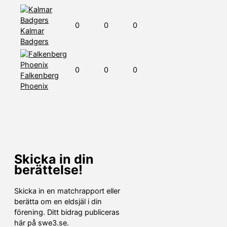
0
0
0
Kalmar
Badgers
0
0
0
Falkenberg
Phoenix
Skicka in din
berättelse!
Skicka in en matchrapport eller
berätta om en eldsjäl i din
förening. Ditt bidrag publiceras
här på swe3.se.