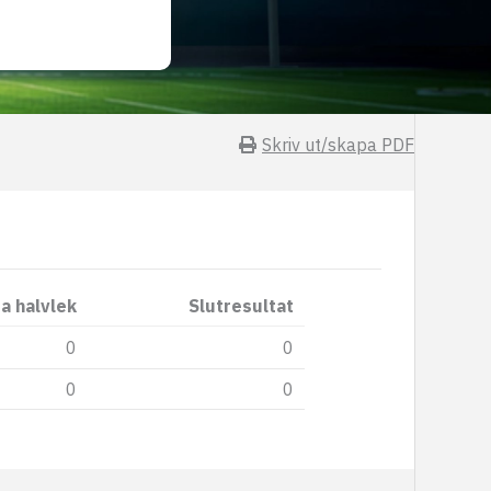
Skriv ut/skapa PDF
a halvlek
Slutresultat
0
0
0
0