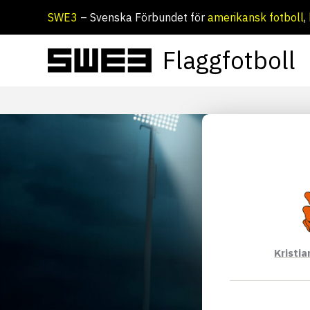
Hoppa
SWE3
– Svenska Förbundet för
amerikansk fotboll
,
till
innehåll
Flaggfotboll
Kristi