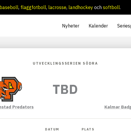
baseboll
,
flaggfotboll
,
lacrosse
,
landhockey
och
softboll
.
Nyheter
Kalender
Series
UTVECKLINGSSERIEN SÖDRA
TBD
anstad Predators
Kalmar Bad
DATUM
PLATS