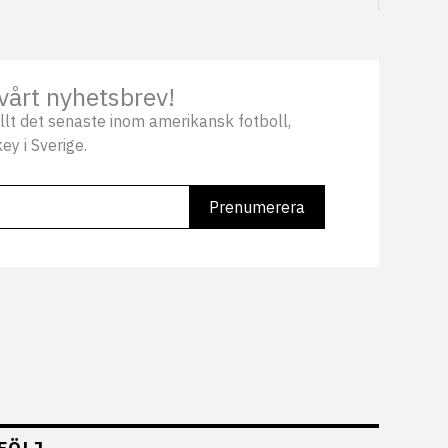
vårt nyhetsbrev!
llt det senaste inom amerikansk fotboll,
ey i Sverige.