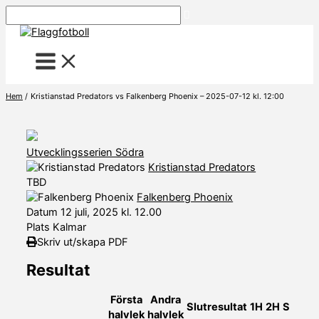
Hoppa
Sök
till
innehåll
Hem
Kristianstad Predators vs Falkenberg Phoenix – 2025-07-12 kl. 12:00
Utvecklingsserien Södra
Kristianstad Predators
TBD
Falkenberg Phoenix
Datum
12 juli, 2025 kl. 12.00
Plats
Kalmar
Skriv ut/skapa PDF
Resultat
Första
Andra
Slutresultat
1H
2H
S
halvlek
halvlek