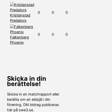
0
0
0
Kristianstad
Predators
0
0
0
Falkenberg
Phoenix
Skicka in din
berättelse!
Skicka in en matchrapport eller
berätta om en eldsjäl i din
förening. Ditt bidrag publiceras
här på swe3.se.