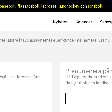
baseboll
,
flaggfotboll
,
lacrosse
,
landhockey
och
softboll
.
Nyheter
Kalender
Series
nte längre i tävlingssystemet eller kunde inte hämtas just nu.
Prenumerera på 
äl i din förening. Ditt
Håll dig uppdaterad om a
flaggfotboll och landhock