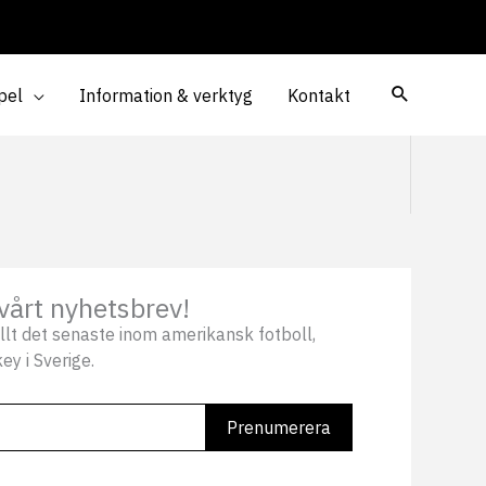
pel
Information & verktyg
Kontakt
vårt nyhetsbrev!
llt det senaste inom amerikansk fotboll,
ey i Sverige.