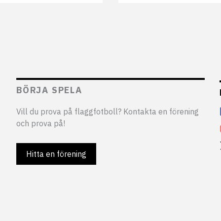
BÖRJA SPELA
Vill du prova på flaggfotboll? Kontakta en förening
och prova på!
Hitta en förening