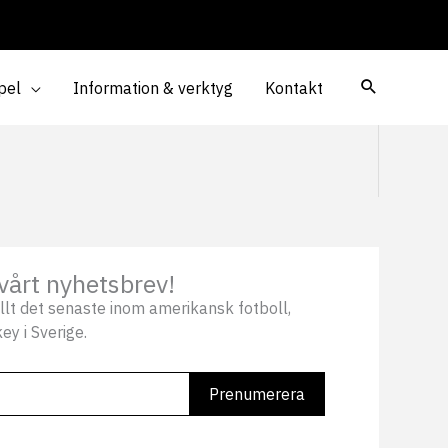
pel
Information & verktyg
Kontakt
vårt nyhetsbrev!
llt det senaste inom amerikansk fotboll,
ey i Sverige.