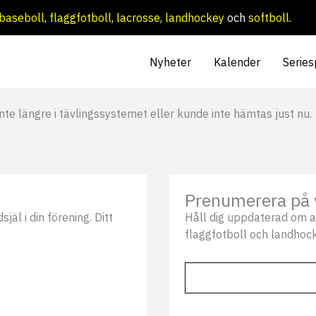
baseboll
,
flaggfotboll
,
lacrosse
,
landhockey
och
softboll
.
Nyheter
Kalender
Series
nte längre i tävlingssystemet eller kunde inte hämtas just nu.
Prenumerera på 
äl i din förening. Ditt
Håll dig uppdaterad om a
flaggfotboll och landhock