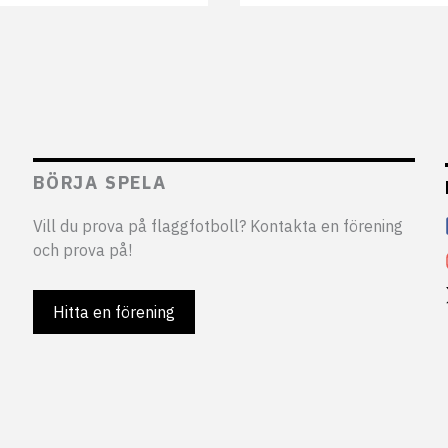
BÖRJA SPELA
Vill du prova på flaggfotboll? Kontakta en förening
och prova på!
Hitta en förening