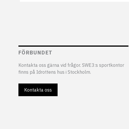
FÖRBUNDET
Kontakta oss gärna vid frågor. SWE3:s sportkontor
finns på Idrottens hus i Stockholm.
Kontakta oss