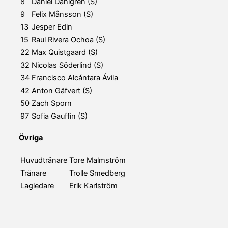
8
Daniel Dahlgren (S)
9
Felix Månsson (S)
13
Jesper Edin
15
Raul Rivera Ochoa (S)
22
Max Quistgaard (S)
32
Nicolas Söderlind (S)
34
Francisco Alcántara Ávila
42
Anton Gäfvert (S)
50
Zach Sporn
97
Sofia Gauffin (S)
Övriga
Huvudtränare
Tore Malmström
Tränare
Trolle Smedberg
Lagledare
Erik Karlström