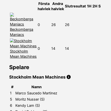
Första
Andra
Slutresultat
1H
2H
S
halvlek
halvlek
0
26
26
Beckomberga
Maniacs
0
14
14
Stockholm
Mean Machines
Spelare
Stockholm Mean Machines
#
Namn
1
Marco Saucedo Martinez
5
Moritz Nusser (S)
6
Kendy Lam (S)