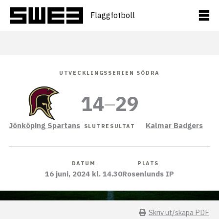
Hoppa
till
Flaggfotboll
innehåll
UTVECKLINGSSERIEN SÖDRA
14
–
29
Jönköping Spartans
Kalmar Badgers
SLUTRESULTAT
DATUM
PLATS
16 juni, 2024 kl. 14.30
Rosenlunds IP
Skriv ut/skapa PDF