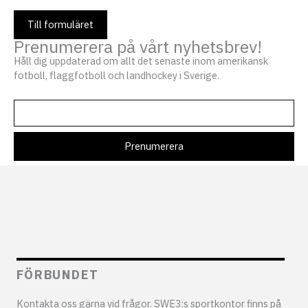
Till formuläret
Prenumerera på vårt nyhetsbrev!
Håll dig uppdaterad om allt det senaste inom amerikansk
fotboll, flaggfotboll och landhockey i Sverige.
FÖRBUNDET
Kontakta oss gärna vid frågor. SWE3:s sportkontor finns på