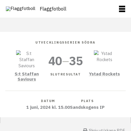
Hoppa
Flaggfotboll
till
innehåll
UTVECKLINGSSERIEN SÖDRA
40
–
35
S:t Staffan
Ystad Rockets
SLUTRESULTAT
Saviours
DATUM
PLATS
1 juni, 2024 kl. 15.00
Sandskogens IP
Skriv ut/skapa PDF