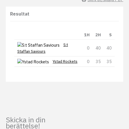
Resultat
1H
2H
S
S:t
0
40
40
Staffan Saviours
0
35
35
Ystad Rockets
Skicka in din
berättelse!