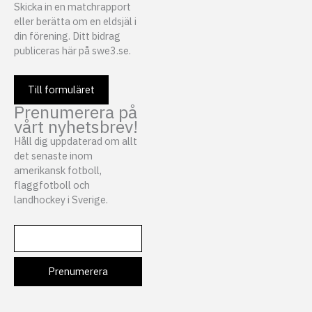
Skicka in en matchrapport
eller berätta om en eldsjäl i
din förening. Ditt bidrag
publiceras här på swe3.se.
Till formuläret
Prenumerera på
vårt nyhetsbrev!
Håll dig uppdaterad om allt
det senaste inom
amerikansk fotboll,
flaggfotboll och
landhockey i Sverige.