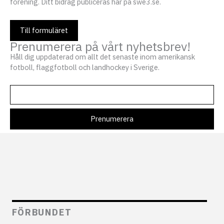
förening. Ditt bidrag publiceras här på swe3.se.
Till formuläret
Prenumerera på vårt nyhetsbrev!
Håll dig uppdaterad om allt det senaste inom amerikansk
fotboll, flaggfotboll och landhockey i Sverige.
FÖRBUNDET