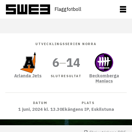
Hoppa
till
Flaggfotboll
innehåll
UTVECKLINGSSERIEN NORRA
6
–
14
Arlanda Jets
Beckomberga
SLUTRESULTAT
Maniacs
DATUM
PLATS
1 juni, 2024 kl. 13.30
Ekängens IP, Eskilstuna