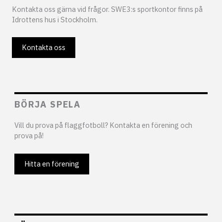
Kontakta oss gärna vid frågor. SWE3:s sportkontor finns på
Idrottens hus i Stockholm.
Kontakta oss
BÖRJA SPELA
Vill du prova på flaggfotboll? Kontakta en förening och
prova på!
Hitta en förening