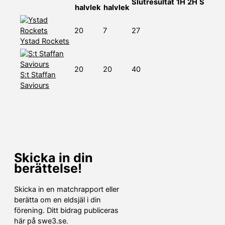
Slutresultat
1H
2H
S
halvlek
halvlek
20
7
27
Ystad Rockets
20
20
40
S:t Staffan
Saviours
Skicka in din
berättelse!
Skicka in en matchrapport eller
berätta om en eldsjäl i din
förening. Ditt bidrag publiceras
här på swe3.se.