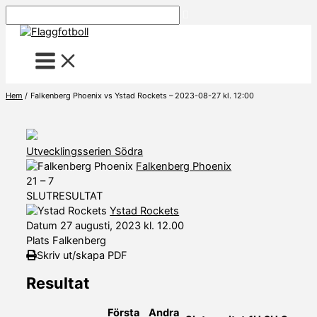
Hoppa
Sök
till
innehåll
Hem
Falkenberg Phoenix vs Ystad Rockets – 2023-08-27 kl. 12:00
Utvecklingsserien Södra
Falkenberg Phoenix
21
–
7
SLUTRESULTAT
Ystad Rockets
Datum
27 augusti, 2023 kl. 12.00
Plats
Falkenberg
Skriv ut/skapa PDF
Resultat
Första
Andra