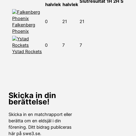
Slutresultat
1H
2H
S
halvlek
halvlek
0
21
21
Falkenberg
Phoenix
0
7
7
Ystad Rockets
Skicka in din
berättelse!
Skicka in en matchrapport eller
berätta om en eldsjäl i din
förening. Ditt bidrag publiceras
här på swe3.se.