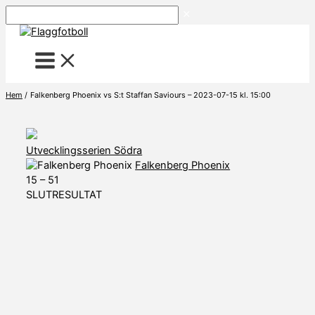
Hoppa
Sök
till
innehåll
Hem
Falkenberg Phoenix vs S:t Staffan Saviours – 2023-07-15 kl. 15:00
Utvecklingsserien Södra
Falkenberg Phoenix
15
–
51
SLUTRESULTAT