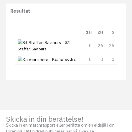
Resultat
1H
2H
S
S:t
0
26
26
Staffan Saviours
0
0
0
Kalmar södra
Skicka in din berättelse!
Skicka in en matchrapport eller berätta om en eldsjäl i din
förening. Ditt bidrag publiceras här på swe3.se.