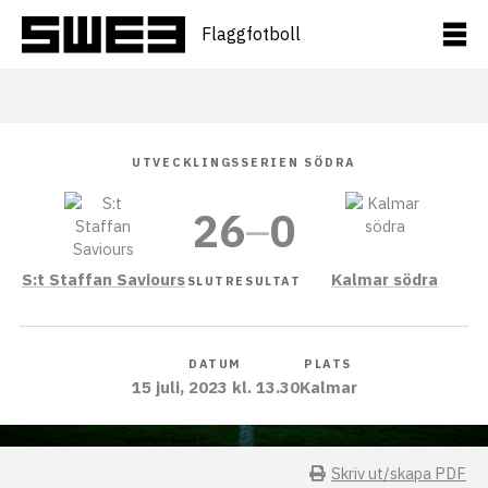
Hoppa
till
Flaggfotboll
innehåll
UTVECKLINGSSERIEN SÖDRA
26
–
0
S:t Staffan Saviours
Kalmar södra
SLUTRESULTAT
DATUM
PLATS
15 juli, 2023 kl. 13.30
Kalmar
Skriv ut/skapa PDF