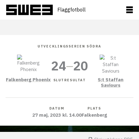
Hoppa
till
Flaggfotboll
innehåll
UTVECKLINGSSERIEN SÖDRA
24
–
20
Falkenberg Phoenix
S:t Staffan
SLUTRESULTAT
Saviours
DATUM
PLATS
27 maj, 2023 kl. 14.00
Falkenberg