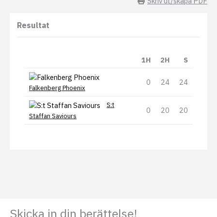
Skriv ut/skapa PDF
Resultat
1H
2H
S
0
24
24
Falkenberg Phoenix
S:t
0
20
20
Staffan Saviours
Skicka in din berättelse!