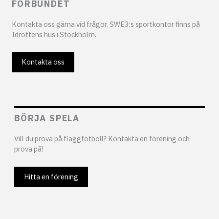
FÖRBUNDET
Kontakta oss gärna vid frågor. SWE3:s sportkontor finns på
Idrottens hus i Stockholm.
Kontakta oss
BÖRJA SPELA
Vill du prova på flaggfotboll? Kontakta en förening och
prova på!
Hitta en förening