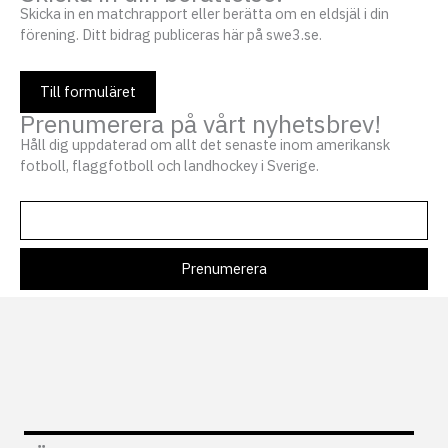
Skicka in en matchrapport eller berätta om en eldsjäl i din
förening. Ditt bidrag publiceras här på swe3.se.
Till formuläret
Prenumerera på vårt nyhetsbrev!
Håll dig uppdaterad om allt det senaste inom amerikansk
fotboll, flaggfotboll och landhockey i Sverige.