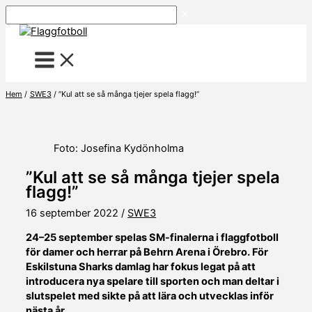
Hoppa
Sök
till
innehåll
Hem
SWE3
”Kul att se så många tjejer spela flagg!”
Foto: Josefina Kydönholma
”Kul att se så många tjejer spela
flagg!”
16 september 2022
/
SWE3
24–25 september spelas SM-finalerna i flaggfotboll
för damer och herrar på Behrn Arena i Örebro. För
Eskilstuna Sharks damlag har fokus legat på att
introducera nya spelare till sporten och man deltar i
slutspelet med sikte på att lära och utvecklas inför
nästa år.