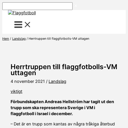
Hoppa
Sök
till
innehåll
Hem
Landslag
Herrtruppen till flaggfotbolls-VM uttagen
Herrtruppen till flaggfotbolls-VM
uttagen
4 november 2021
/
Landslag
viktigt
Förbundskapten Andreas Hellström har tagit ut den
trupp som ska representera Sverige i VM i
flaggfotboll i Israel i december.
– Det är en trupp som kantas av några tråkiga återbud