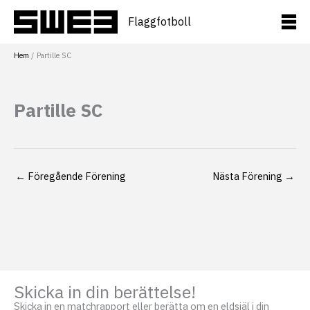
Hoppa
till
Flaggfotboll
innehåll
Hem
Partille SC
Partille SC
←
Föregående Förening
Nästa Förening
→
Skicka in din berättelse!
Skicka in en matchrapport eller berätta om en eldsjäl i din