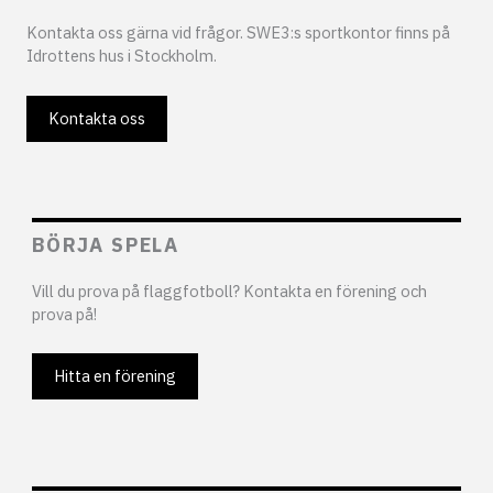
Kontakta oss gärna vid frågor. SWE3:s sportkontor finns på
Idrottens hus i Stockholm.
Kontakta oss
BÖRJA SPELA
Vill du prova på flaggfotboll? Kontakta en förening och
prova på!
Hitta en förening