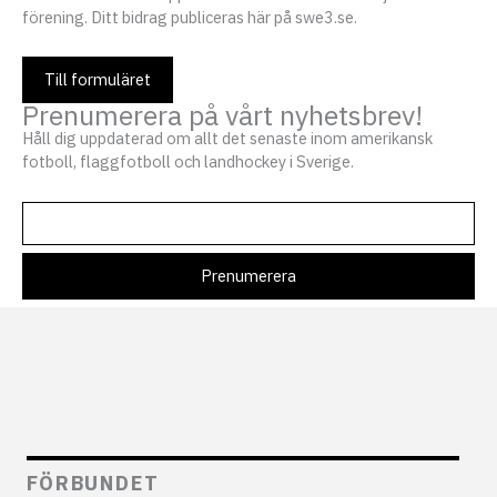
förening. Ditt bidrag publiceras här på swe3.se.
Till formuläret
Prenumerera på vårt nyhetsbrev!
Håll dig uppdaterad om allt det senaste inom amerikansk
fotboll, flaggfotboll och landhockey i Sverige.
FÖRBUNDET