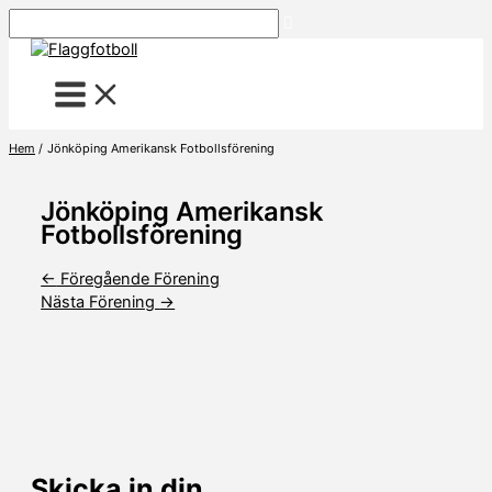
Hoppa
Sök
till
innehåll
Hem
Jönköping Amerikansk Fotbollsförening
Jönköping Amerikansk
Fotbollsförening
←
Föregående Förening
Nästa Förening
→
Skicka in din