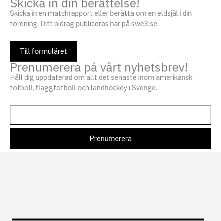
Skicka in din berättelse!
Skicka in en matchrapport eller berätta om en eldsjäl i din
förening. Ditt bidrag publiceras här på swe3.se.
Till formuläret
Prenumerera på vårt nyhetsbrev!
Håll dig uppdaterad om allt det senaste inom amerikansk
fotboll, flaggfotboll och landhockey i Sverige.