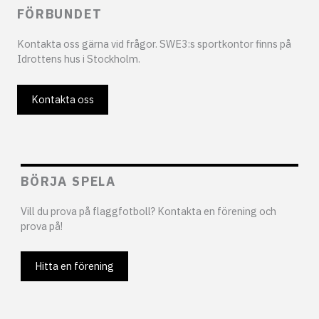
FÖRBUNDET
Kontakta oss gärna vid frågor. SWE3:s sportkontor finns på
Idrottens hus i Stockholm.
Kontakta oss
BÖRJA SPELA
Vill du prova på flaggfotboll? Kontakta en förening och
prova på!
Hitta en förening