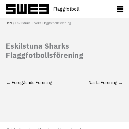
Hoppa
till
Flaggfotboll
innehåll
Hem
Eskilstuna Sharks Flaggfotbollsförening
Eskilstuna Sharks
Flaggfotbollsförening
←
Föregående Förening
Nästa Förening
→