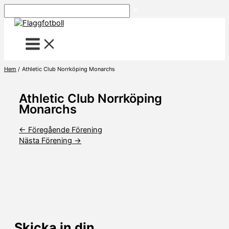
Hoppa
Sök
till
innehåll
Hem
Athletic Club Norrköping Monarchs
Athletic Club Norrköping
Monarchs
←
Föregående Förening
Nästa Förening
→
Skicka in din