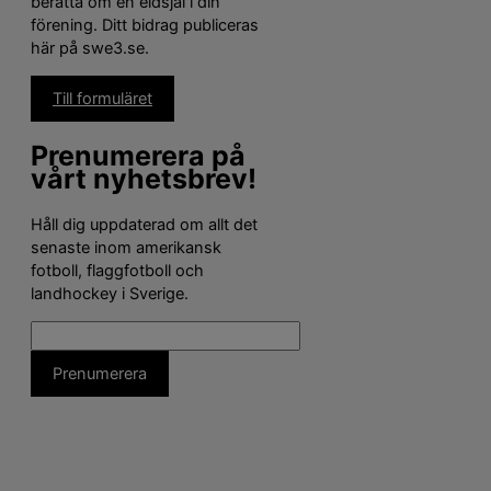
berätta om en eldsjäl i din
förening. Ditt bidrag publiceras
här på swe3.se.
Till formuläret
Prenumerera på
vårt nyhetsbrev!
Håll dig uppdaterad om allt det
senaste inom amerikansk
fotboll, flaggfotboll och
landhockey i Sverige.