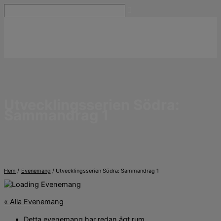
Hoppa
Sök
till
innehåll
Utvecklingsserien Södra:
Sammandrag 1
Hem
Evenemang
Utvecklingsserien Södra: Sammandrag 1
« Alla Evenemang
Detta evenemang har redan ägt rum.