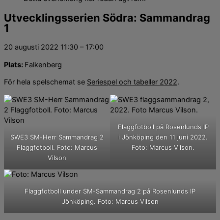
Utvecklingsserien Södra: Sammandrag
1
20 augusti 2022
11:30
–
17:00
Plats:
Falkenberg
För hela spelschemat se
Seriespel och tabeller 2022
.
Flaggfotboll på Rosenlunds IP
SWE3 SM-Herr Sammandrag 2
i Jönköping den 11 juni 2022.
Flaggfotboll. Foto: Marcus
Foto: Marcus Vilson.
Vilson
Flaggfotboll under SM-Sammandrag 2 på Rosenlunds IP
Jönköping. Foto: Marcus Vilson