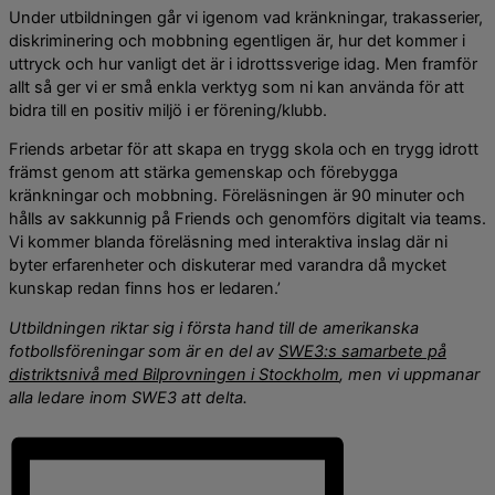
Under utbildningen går vi igenom vad kränkningar, trakasserier,
diskriminering och mobbning egentligen är, hur det kommer i
uttryck och hur vanligt det är i idrottssverige idag. Men framför
allt så ger vi er små enkla verktyg som ni kan använda för att
bidra till en positiv miljö i er förening/klubb.
Friends arbetar för att skapa en trygg skola och en trygg idrott
främst genom att stärka gemenskap och förebygga
kränkningar och mobbning. Föreläsningen är 90 minuter och
hålls av sakkunnig på Friends och genomförs digitalt via teams.
Vi kommer blanda föreläsning med interaktiva inslag där ni
byter erfarenheter och diskuterar med varandra då mycket
kunskap redan finns hos er ledaren.’
Utbildningen riktar sig i första hand till de amerikanska
fotbollsföreningar som är en del av
SWE3:s samarbete på
distriktsnivå med Bilprovningen i Stockholm
, men vi uppmanar
alla ledare inom SWE3 att delta.