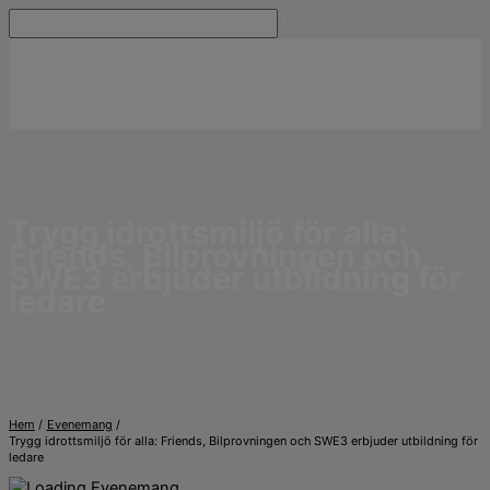
Hoppa
Sök
till
innehåll
Trygg idrottsmiljö för alla:
Friends, Bilprovningen och
SWE3 erbjuder utbildning för
ledare
Hem
Evenemang
Trygg idrottsmiljö för alla: Friends, Bilprovningen och SWE3 erbjuder utbildning för
ledare