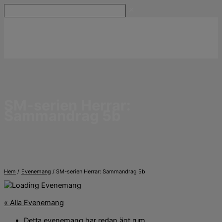
Hoppa
Sök
till
innehåll
SM-serien Herrar:
Sammandrag 5b
Hem
Evenemang
SM-serien Herrar: Sammandrag 5b
« Alla Evenemang
Detta evenemang har redan ägt rum.