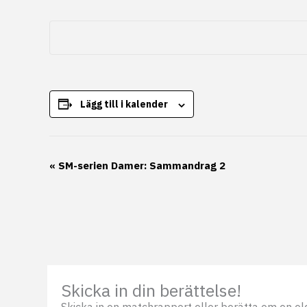
Lägg till i kalender
Evenemang-
«
SM-serien Damer: Sammandrag 2
navigering
Skicka in din berättelse!