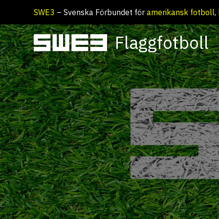
Hoppa
SWE3
– Svenska Förbundet för
amerikansk fotboll
,
till
innehåll
Flaggfotboll