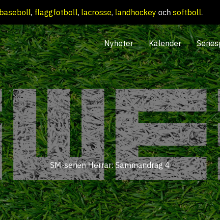
baseboll
,
flaggfotboll
,
lacrosse
,
landhockey
och
softboll
.
Nyheter
Kalender
Series
SM-serien Herrar: Sammandrag 4