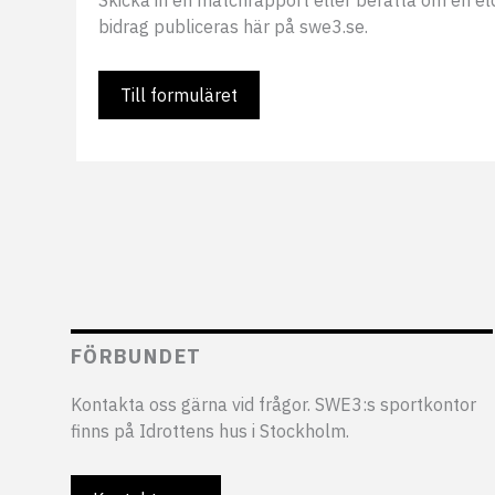
Skicka in en matchrapport eller berätta om en eldsj
bidrag publiceras här på swe3.se.
Till formuläret
FÖRBUNDET
Kontakta oss gärna vid frågor. SWE3:s sportkontor
finns på Idrottens hus i Stockholm.