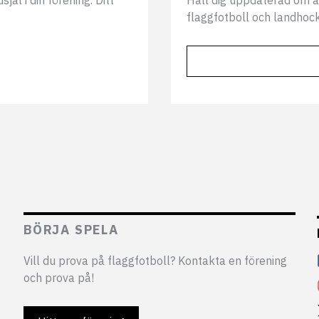
äl i din förening. Ditt
Håll dig uppdaterad om a
flaggfotboll och landhock
BÖRJA SPELA
Vill du prova på flaggfotboll? Kontakta en förening
och prova på!