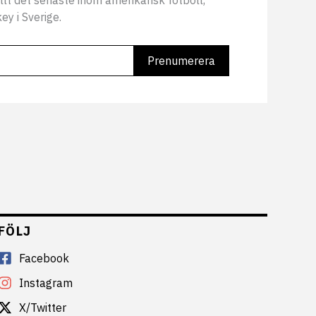
llt det senaste inom amerikansk fotboll,
ey i Sverige.
FÖLJ
Facebook
Instagram
X/Twitter