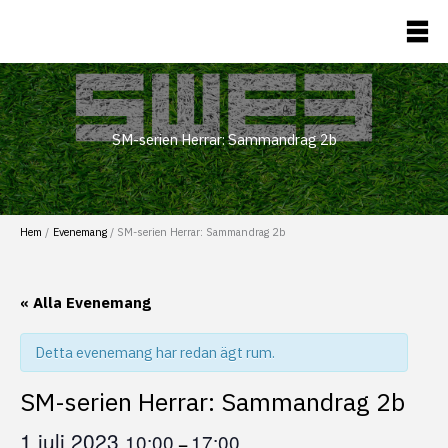
Hoppa
till
Flaggfotboll
innehåll
SM-serien Herrar: Sammandrag 2b
Hem
Evenemang
SM-serien Herrar: Sammandrag 2b
« Alla Evenemang
Detta evenemang har redan ägt rum.
SM-serien Herrar: Sammandrag 2b
1 juli 2023
10:00
17:00
–