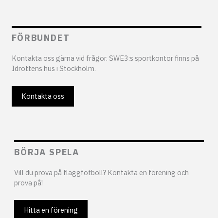
FÖRBUNDET
Kontakta oss gärna vid frågor. SWE3:s sportkontor finns på
Idrottens hus i Stockholm.
Kontakta oss
BÖRJA SPELA
Vill du prova på flaggfotboll? Kontakta en förening och
prova på!
Hitta en förening