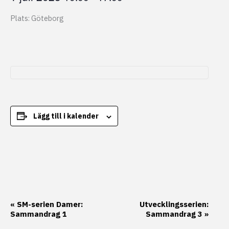
Plats: Göteborg
Lägg till i kalender
Evenemang-
«
SM-serien Damer:
Utvecklingsserien:
Sammandrag 1
Sammandrag 3
»
navigering