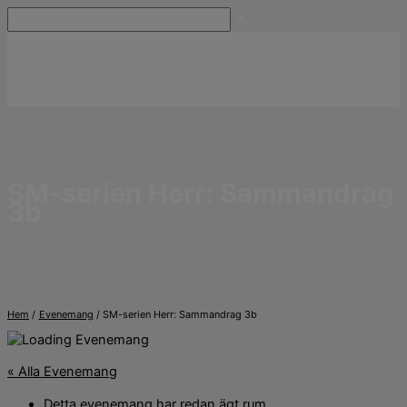
Hoppa
Sök
till
innehåll
SM-serien Herr: Sammandrag
3b
Hem
Evenemang
SM-serien Herr: Sammandrag 3b
« Alla Evenemang
Detta evenemang har redan ägt rum.