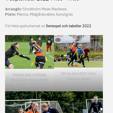
Arrangör:
Stockholm Mean Machines
Plats:
Märsta, Midgårdsvallen, konstgräs
För hela spelschemat se
Seriespel och tabeller 2022
DIF vs Jets 2017. Foto:
Arlanda Jets vs Nässjö
Elisabeth Olson
Saints Sportmonda 2022.
Foto: Ville Korhonen