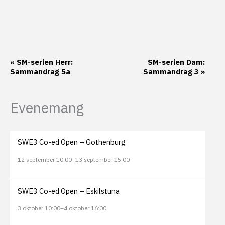
Evenemang-
«
SM-serien Herr:
SM-serien Dam:
Sammandrag 5a
Sammandrag 3
»
navigering
Evenemang
SWE3 Co-ed Open – Gothenburg
12 september 10:00
–
13 september 15:00
SWE3 Co-ed Open – Eskilstuna
3 oktober 10:00
–
4 oktober 16:00