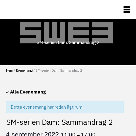
Hoppa
till
Flaggfotboll
innehåll
SM-serien Dam: Sammandrag 2
Hem
Evenemang
SM-serien Dam: Sammandrag 2
« Alla Evenemang
Detta evenemang har redan ägt rum.
SM-serien Dam: Sammandrag 2
4 september 2022
11:00
17:00
–