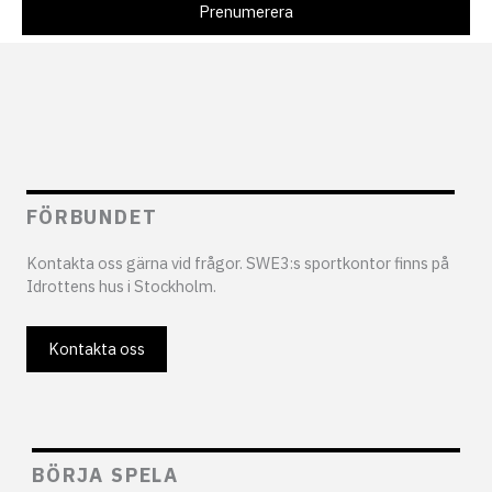
FÖRBUNDET
Kontakta oss gärna vid frågor. SWE3:s sportkontor finns på
Idrottens hus i Stockholm.
Kontakta oss
BÖRJA SPELA