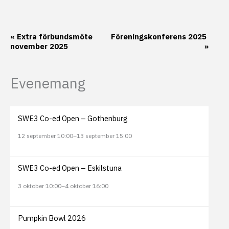
Evenemang-
«
Extra förbundsmöte
Föreningskonferens 2025
november 2025
»
navigering
Evenemang
SWE3 Co-ed Open – Gothenburg
12 september 10:00
–
13 september 15:00
SWE3 Co-ed Open – Eskilstuna
3 oktober 10:00
–
4 oktober 16:00
Pumpkin Bowl 2026