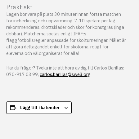
Praktiskt
Lagen bör vara på plats 30 minuter innan första matchen
för incheckning och uppvärmning. 7-10 spelare per lag
rekommenderas. drottskläder och skor för konstgräs (inga
dobbar). Matcherna spelas enligt IFAF:s
flaggfotbollsregler anpassade för skolturneringar. Målet är
att göra deltagandet enkelt för skolorna, roligt för
eleverna och välorganiserat för alla!
Har du frågor? Tveka inte att höra av dig till Carlos Barillas:
070-917 03 99,
carlos.barillas@swe3.org
Lägg till i kalender