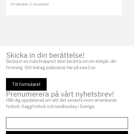
29 oktober
–
1 november
Skicka in din berättelse!
Skicka in en matchrapport eller berätta om en eldsjäl i din
förening. Ditt bidrag publiceras här på swe3.se.
Till formuläret
Prenumerera på vårt nyhetsbrev!
Håll dig uppdaterad om allt det senaste inom amerikansk
fotboll, flaggfotboll och landhockey i Sverige.