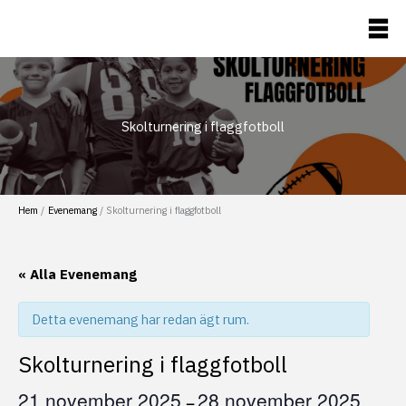
Hoppa
till
Flaggfotboll
innehåll
Skolturnering i flaggfotboll
Hem
Evenemang
Skolturnering i flaggfotboll
« Alla Evenemang
Detta evenemang har redan ägt rum.
Skolturnering i flaggfotboll
21 november 2025
28 november 2025
–