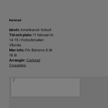
Karlstad
Idrott:
Amerikansk fotboll
Tid och plats:
11 februari kl.
14-15 i Fotbollshallen
Våxnäs
Mer info:
För åldrarna 9 till
18 år
Arrangör:
Carlstad
Crusaders