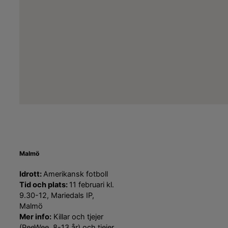
Malmö
Idrott:
Amerikansk fotboll
Tid och plats:
11 februari kl.
9.30-12, Mariedals IP,
Malmö
Mer info:
Killar och tjejer
(PeeWee, 8-13 år) och tjejer