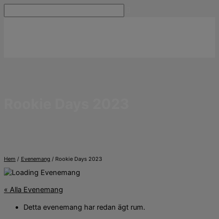
Hoppa
Sök
till
innehåll
Rookie Days 2023
Hem
Evenemang
Rookie Days 2023
« Alla Evenemang
Detta evenemang har redan ägt rum.