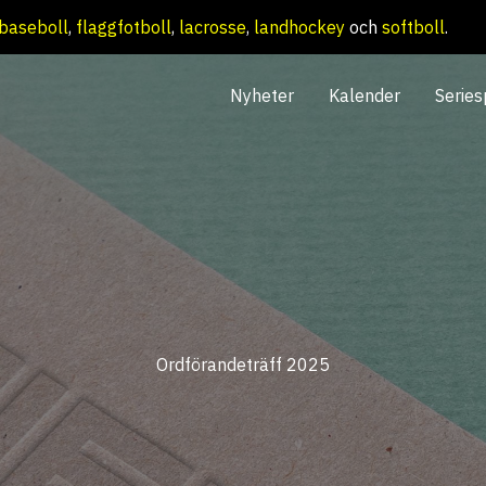
baseboll
,
flaggfotboll
,
lacrosse
,
landhockey
och
softboll
.
Nyheter
Kalender
Series
Ordförandeträff 2025