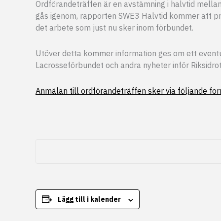
Ordförandeträffen är en avstämning i halvtid mel
gås igenom, rapporten SWE3 Halvtid kommer att pre
det arbete som just nu sker inom förbundet.
Utöver detta kommer information ges om ett event
Lacrosseförbundet och andra nyheter inför Riksidr
Anmälan till ordförandeträffen sker via följande fo
Lägg till i kalender