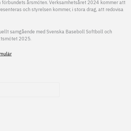
lan förbundets årsmöten. Verksamhetsåret 2024 kommer att
senteras och styrelsen kommer, i stora drag, att redovisa
uellt samgående med Svenska Baseboll Softboll och
ottsmötet 2025.
rmulär