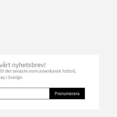
vårt nyhetsbrev!
llt det senaste inom amerikansk fotboll,
ey i Sverige.