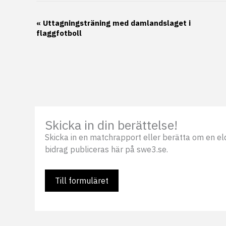
Evenemang-
«
Uttagningsträning med damlandslaget i
flaggfotboll
navigering
Skicka in din berättelse!
Skicka in en matchrapport eller berätta om en eldsj
bidrag publiceras här på swe3.se.
Till formuläret